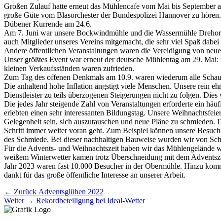
Großen Zulauf hatte erneut das Mühlencafe vom Mai bis September a
große Güte vom Blasorchester der Bundespolizei Hannover zu hören
Dübener Kurrende am 24.6.
Am 7. Juni war unsere Bockwindmühle und die Wassermühle Drehort für
auch Mitglieder unseres Vereins mitgemacht, die sehr viel Spaß dabei 
Andere öffentlichen Veranstaltungen waren die Vereidigung von neue
Unser größtes Event war erneut der deutsche Mühlentag am 29. Mai:
kleinen Verkaufsständen waren zufrieden.
Zum Tag des offenen Denkmals am 10.9. waren wiederum alle Schauwe
Die anhaltend hohe Inflation ängstigt viele Menschen. Unsere rein ehr
Dienstleister zu teils überzogenen Steigerungen nicht zu folgen. Die
Die jedes Jahr steigende Zahl von Veranstaltungen erforderte ein h
erlebten einen sehr interessanten Bildungstag. Unsere Weihnachtsfe
Gelegenheit sein, sich auszutauschen und neue Pläne zu schmieden. D
Schritt immer weiter voran geht. Zum Beispiel können unsere Besuc
des Schmiede. Bei dieser nachhaltigen Bauweise wurden wir von Schül
Für die Advents- und Weihnachtszeit haben wir das Mühlengelände w
weißem Winterwetter kamen trotz Überschneidung mit dem Adventsza
Jahr 2023 waren fast 10.000 Besucher in der Obermühle. Hinzu komme
dankt für das große öffentliche Interesse an unserer Arbeit.
Beitragsnavigation
Vorhergehender
← Zurück
Adventsglühen 2022
Nächster
Beitrag:
Weiter →
Rekordbeteiligung bei Ideal-Wetter
Beitrag: