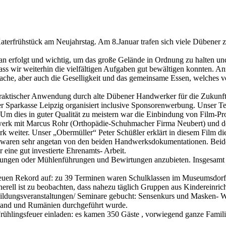
Katerfrühstück am Neujahrstag. Am 8.Januar trafen sich viele Dübene
 erfolgt und wichtig, um das große Gelände in Ordnung zu halten und 
 dass wir weiterhin die vielfältigen Aufgaben gut bewältigen konnten.
ache, aber auch die Geselligkeit und das gemeinsame Essen, welches vo
 praktischer Anwendung durch alte Dübener Handwerker für die Zukunf
 Sparkasse Leipzig organisiert inclusive Sponsorenwerbung. Unser Te
Um dies in guter Qualität zu meistern war die Einbindung von Film-Pr
erk mit Marcus Rohr (Orthopädie-Schuhmacher Firma Neubert) und d
k weiter. Unser „Obermüller“ Peter Schüßler erklärt in diesem Film d
waren sehr angetan von den beiden Handwerksdokumentationen. Beide 
eine gut investierte Ehrenamts- Arbeit.
ungen oder Mühlenführungen und Bewirtungen anzubieten. Insgesamt e
n neuen Rekord auf: zu 39 Terminen waren Schulklassen im Museumsdorf
nerell ist zu beobachten, dass nahezu täglich Gruppen aus Kindereinri
bildungsveranstaltungen/ Seminare gebucht: Sensenkurs und Masken- 
land und Rumänien durchgeführt wurde.
lingsfeuer einladen: es kamen 350 Gäste , vorwiegend ganze Familien