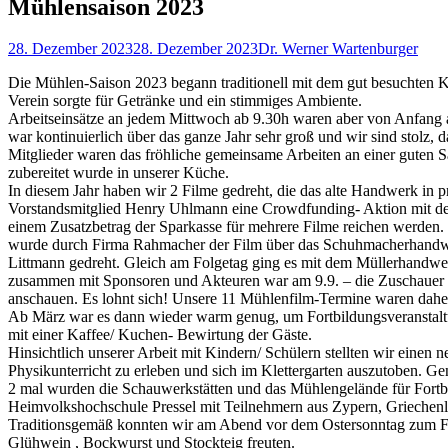
Mühlensaison 2023
Gepostet
Autor
28. Dezember 2023
28. Dezember 2023
Dr. Werner Wartenburger
am
Die Mühlen-Saison 2023 begann traditionell mit dem gut besuchten 
Verein sorgte für Getränke und ein stimmiges Ambiente.
Arbeitseinsätze an jedem Mittwoch ab 9.30h waren aber von Anfang an
war kontinuierlich über das ganze Jahr sehr groß und wir sind stolz,
Mitglieder waren das fröhliche gemeinsame Arbeiten an einer guten S
zubereitet wurde in unserer Küche.
In diesem Jahr haben wir 2 Filme gedreht, die das alte Handwerk in
Vorstandsmitglied Henry Uhlmann eine Crowdfunding- Aktion mit der
einem Zusatzbetrag der Sparkasse für mehrere Filme reichen werden. 
wurde durch Firma Rahmacher der Film über das Schuhmacherhandw
Littmann gedreht. Gleich am Folgetag ging es mit dem Müllerhandwer
zusammen mit Sponsoren und Akteuren war am 9.9. – die Zuschauer 
anschauen. Es lohnt sich! Unsere 11 Mühlenfilm-Termine waren daher 
Ab März war es dann wieder warm genug, um Fortbildungsveranstalt
mit einer Kaffee/ Kuchen- Bewirtung der Gäste.
Hinsichtlich unserer Arbeit mit Kindern/ Schülern stellten wir eine
Physikunterricht zu erleben und sich im Klettergarten auszutoben. Ge
2 mal wurden die Schauwerkstätten und das Mühlengelände für Fort
Heimvolkshochschule Pressel mit Teilnehmern aus Zypern, Griechen
Traditionsgemäß konnten wir am Abend vor dem Ostersonntag zum Früh
Glühwein , Bockwurst und Stockteig freuten.