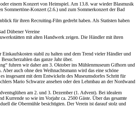
t oder einem Konzert von Heimspiel. Am 13.8. war wieder Blasmusik
rten Sommertöne-Konzert (2.6.) und zum Sommerkonzert der Bad
lick für ihren Recruiting-Film gedreht haben. Als Statisten haben
 Bad Dübener Vereine
werkstätten mit alten Handwerk zeigen. Die Händler mit ihren
er Einkaufskosten stabil zu halten und dem Trend vieler Händler und
n Besucherzahlen das ganze Jahr über.
ohnung“ fuhren wir daher am 3. Oktober ins Mühlenmuseum Gifhorn und
gen. Aber auch ohne den Weihnachtsmann wird das eine schöne
s es insgesamt mit dem Entwickeln des Museumsdorfes Schritt für
 Tischlers Mario Schwarze ansehen oder den Lehmbau an der Nordwand
Adventsglühen am 2. und 3. Dezember (1. Advent). Bei idealem
d Kurrende so wie im Vorjahr ca. 2500 Gäste. Über das gesamte
ell die Obermühle besichtigten. Der Verein ist darauf stolz und