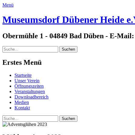
Menü
Museumsdorf Dübener Heide e.
Obermühle 1 - 04849 Bad Düben - E-Mail
Suche
für:
Erstes Menü
Zum
Startseite
Inhalt:
Unser Verein
Öffnungszeiten
Veranstaltungen
Downloadbereich
Medien
Kontakt
Suche
Suche
für: