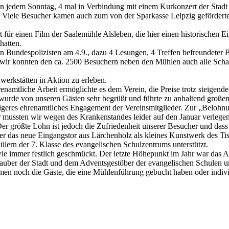
n jedem Sonntag, 4 mal in Verbindung mit einem Kurkonzert der Stad
. Viele Besucher kamen auch zum von der Sparkasse Leipzig geförde
 einen Film der Saalemühle Alsleben, die hier einen historischen Einb
hatten.
n Bundespolizisten am 4.9., dazu 4 Lesungen, 4 Treffen befreundeter
 wir konnten den ca. 2500 Besuchern neben den Mühlen auch alle Schau
rkstätten in Aktion zu erleben.
enamtliche Arbeit ermöglichte es dem Verein, die Preise trotz steigend
s wurde von unseren Gästen sehr begrüßt und führte zu anhaltend große
äufigeres ehrenamtliches Engagement der Vereinsmitglieder. Zur „Bel
ier mussten wir wegen des Krankenstandes leider auf den Januar verle
er größte Lohn ist jedoch die Zufriedenheit unserer Besucher und das
her das neue Eingangstor aus Lärchenholz als kleines Kunstwerk des
ern der 7. Klasse des evangelischen Schulzentrums unterstützt.
ie immer festlich geschmückt. Der letzte Höhepunkt im Jahr war das 
uber der Stadt und dem Adventsgestöber der evangelischen Schulen un
n noch die Gäste, die eine Mühlenführung gebucht haben oder individu