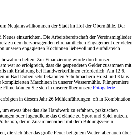
r zum Neujahrswillkommen der Stadt im Hof der Obermühle. Der
Neues einzurichten. Die Arbeitsbereitschaft der Vereinsmitglieder
 Anreiz zu dem hervorragenden ehrenamtlichen Engagement der vielen
n unseren engagierten Köchinnen liebevoll und einfallsreich
t bewahren helfen. Zur Finanzierung wurde durch unser
am war so erfolgreich, dass die gespendeten Gelder zusammen mit
ofis mit Erfahrung bei Handwerkerfilmen erforderlich. Am 12.6.
en in Bad Düben sehr bekannten Schuhmachern Horst und Klaus
ie komplizierten Maschinen in unserer Wassermühle. Filmpremiere
Filme können Sie sich in unserer über unsere
Fotogalerie
rfolgten in diesem Jahr 26 Mühlenführungen, oft in Kombination
, um etwas über das alte Handwerk zu erfahren, praktischen
chtungen oder Jugendliche das Gelände zu Sport und Spiel nutzen.
Workshop, der in Zusammenarbeit mit dem Bildungsverein
, die sich über das große Feuer bei gutem Wetter, aber auch über