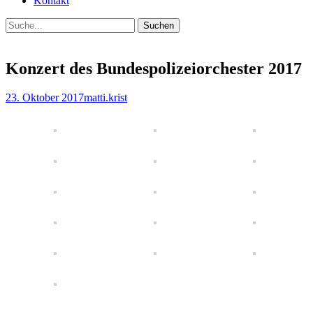
Kontakt
Suche
Suche
für:
Konzert des Bundespolizeiorchester 2017
Gepostet
Autor
23. Oktober 2017
matti.krist
am